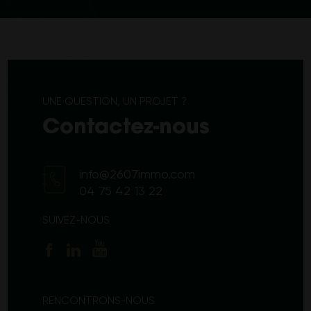
CHARMES SUR RHÔNE
L'ALLÉE CIBOULETTE
BOURG LES VALENCE
UNE QUESTION, UN PROJET ?
LE CLOS DU MANOIR
Contactez-nous
info@2607immo.com
BOURG LES VALENCE
LE CLOS DES ARTS
04 75 42 13 22
SUIVEZ-NOUS
BOURG LES VALENCE
LE JARDIN D'ELISE
RENCONTRONS-NOUS