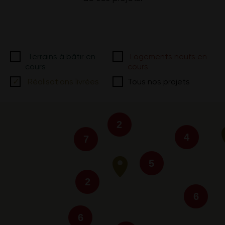
Terrains à bâtir en
Logements neufs en
cours
cours
Réalisations livrées
Tous nos projets
2
4
7
5
2
6
6