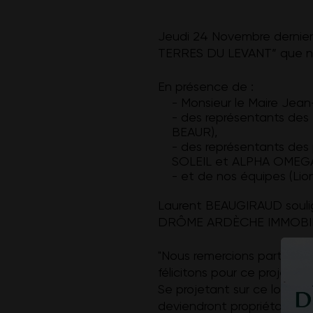
Jeudi 24 Novembre dernier 
TERRES DU LEVANT” que no
En présence de :
- Monsieur le Maire Jean
- des représentants des
BEAUR),
- des représentants des
SOLEIL et ALPHA OME
- et de nos équipes (L
Laurent BEAUGIRAUD soulign
DRÔME ARDÈCHE IMMOBIL
"Nous remercions particuli
félicitons pour ce projet am
Se projetant sur ce lotisse
deviendront propriétaires d