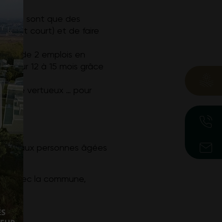
 ce ne sont que des
rcuit court) et de faire
alent de 2 emplois en
rés sur 12 à 15 mois grâce
nomique vertueux … pour
daptés aux personnes âgées
tion avec la commune,
té