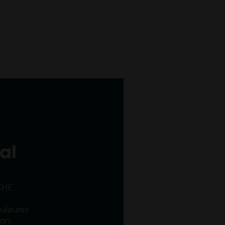
al
CHE
uleures
Pan