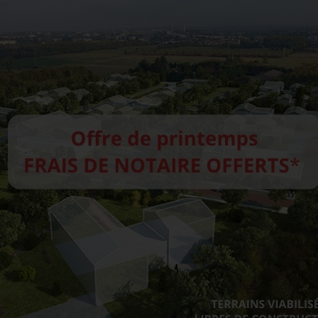
 sur tous les projets de DRÔME ARDÈCHE IMMOBILIER,
terviennent, permettant une économie de proximité (ci
toire.
er que chaque logement neuf construit alimente l'équiv
st donc près de 100 emplois à temps plein qui sont assu
 acteurs publics du territoire est donc un cercle éco
e humaine, il se compose de 16 lots dont :
contrat de construction de maisons individuelles,
ne résidence intergénérationnelle mêlant logements a
et familial.
t Durable a été particulièrement affiné, en collabora
luviales respectant un principe de “0 tuyau” (noues)
ojet d'un capital végétal riche, support de la biodiversi