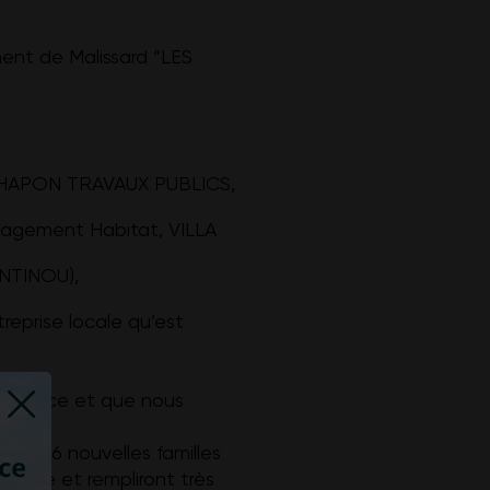
ment de Malissard “LES
, CHAPON TRAVAUX PUBLICS,
nagement Habitat, VILLA
ANTINOU),
reprise locale qu’est
confiance et que nous
entôt 46 nouvelles familles
illage et rempliront très