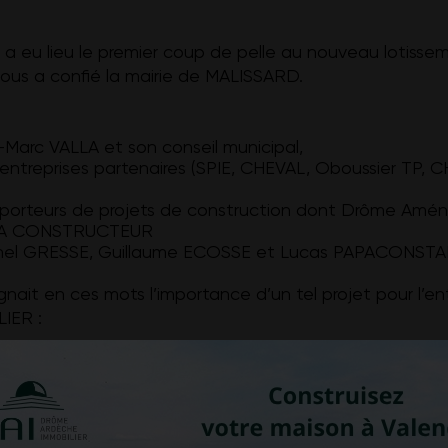
a eu lieu le premier coup de pelle au nouveau lotisse
us a confié la mairie de MALISSARD.
-Marc VALLA et son conseil municipal,
 entreprises partenaires (SPIE, CHEVAL, Oboussier TP
 porteurs de projets de construction dont Drôme Amé
GA CONSTRUCTEUR
ionel GRESSE, Guillaume ECOSSE et Lucas PAPACONST
ait en ces mots l’importance d’un tel projet pour l’ent
IER :
èrement la municipalité de MALISSARD qui nous a fait 
bitieux et d’avenir.
ment, elle construit ainsi l’avenir de la commune.
Ici, bi
e logements neufs de qualité. Elles animeront la vie du v