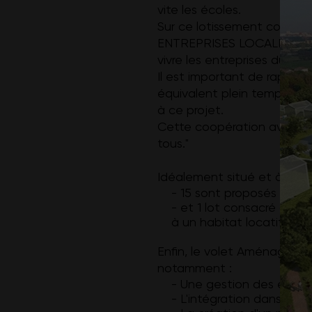
vite les écoles.
Sur ce lotissement comme
ENTREPRISES LOCALES qui in
vivre les entreprises du terri
Il est important de rappel
équivalent plein temps, c’e
à ce projet.
Cette coopération avec les
tous."
Idéalement situé et à taill
- 15 sont proposés sous 
- et 1 lot consacré à u
à un habitat locatif aidé 
Enfin, le volet Aménagemen
notamment :
- Une gestion des eaux p
- L'intégration dans le pr